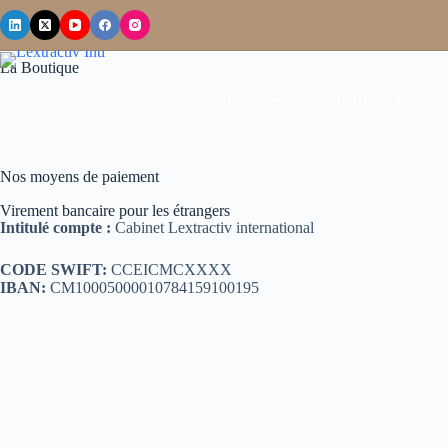
La Boutique
LE CABINET
LA RELEXT
Nos moyens de paiement
Virement bancaire pour les étrangers
Intitulé compte :
Cabinet Lextractiv international
CODE SWIFT:
CCEICMCXXXX
IBAN:
CM10005000010784159100195